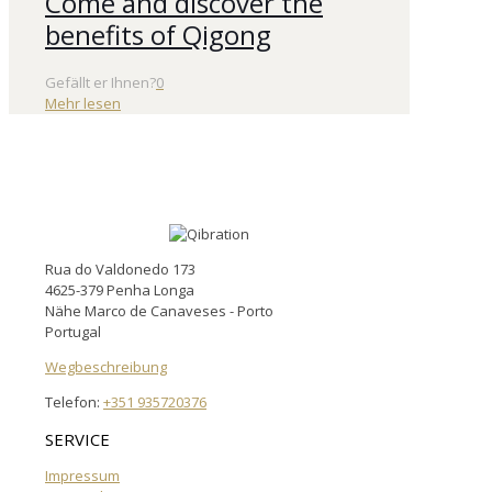
Come and discover the
benefits of Qigong
Gefällt er Ihnen?
0
Mehr lesen
Rua do Valdonedo 173
4625-379 Penha Longa
Nähe Marco de Canaveses - Porto
Portugal
Wegbeschreibung
Telefon:
+351 935720376
SERVICE
Impressum